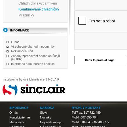
Chladničky s výparníkem
Kombinované chladničky
Mrazničky
INFORMACE
O nás
Všeobecné obchodní podmínky
Reklamační řád
Zásady zpracování osobních údajů
(GDPR)
Back to product page
Informace o souborech cookies
Instalujeme bytové klimatizace SINCLAIR.
INFORMACE
NABÍDKA
RYCHLÝ KONTAKT
O nás
Slevy
Tel/Fax: 317 722 489
Kontaktujte nás
Novinky
Mobil: 607 650 794
Mapa webu
Nejprodávanější
Mobil p.Klabík: 602 480 772
Registrace
Mé objednávky
Mail: klabik@sendme.cz