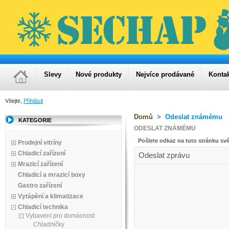
Slevy
Nové produkty
Nejvíce prodávané
Konta
Vítejte,
Přihlásit
Domů
>
Odeslat známému
KATEGORIE
ODESLAT ZNÁMÉMU
Pošlete odkaz na tuto stránku sv
Prodejní vitríny
Chladicí zařízení
Odeslat zprávu
Mrazicí zařízení
Chladicí a mrazicí boxy
Gastro zařízení
Vytápění a klimatizace
Chladicí technika
Vybavení pro domácnost
Chladničky