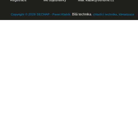
Bílá technika
Copyright © 2026 SECHAP - Pavel Klabík.
, chladící technika, klimatizace